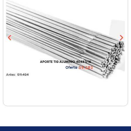
APORTE TIG ALUMINIO 4043 1/16
$9.282
Oferta
Antes:
$11.424