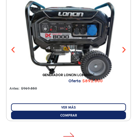
GENERADOR LONCIN LC8000DC
$892.500
Oferta
Antes:
$969.850
A
VER MÁS
COMPRAR