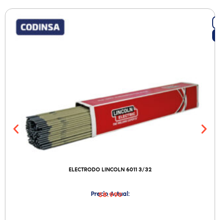
ELECTRODO LINCOLN 6011 3/32
Precio Actual:
$8.990