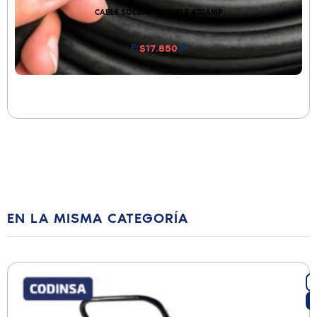
CABLE SOLDAR FLEXIBLE 470AMP
Precio Actual:
$17.850
EN LA MISMA CATEGORÍA