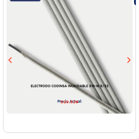
ELECTRODO CODINSA INOXIDABLE 310-16 5/32
Precio Actual:
$20.528