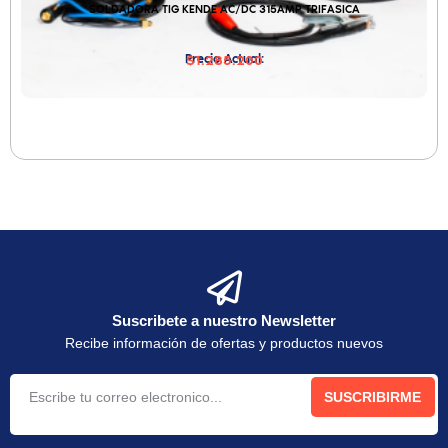
SOLDADORA TIG KENDE AC/DC 315AMP TRIFASICA
Precio Actual:
$1.285.200
Suscribete a nuestro Newsletter
Recibe información de ofertas y productos nuevos
SUSCRIBIRME