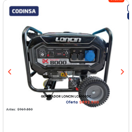
GENERADOR LONCIN LC8000DC
$892.500
Oferta
Antes:
$969.850