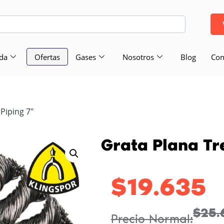
da
Ofertas
Gases
Nosotros
Blog
Con
Piping 7″
Grata Plana Tr
$
19.635
$
25.
Precio Normal: