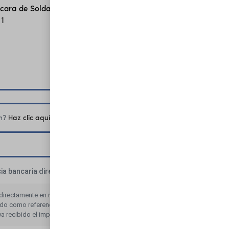
cara de Soldar
$
8.925
 1
$
8.925
$
8.925
ón?
Haz clic aquí para ingresarlo
a bancaria directa
directamente en nuestra cuenta bancaria. Por favor, usa el
do como referencia de pago. Tu pedido no se procesará
a recibido el importe en nuestra cuenta.