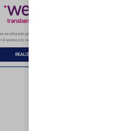
s
s se utilizarán para procesar tu pedido, mejorar tu experiencia en
r el acceso a tu cuenta.
REALIZAR EL PEDIDO