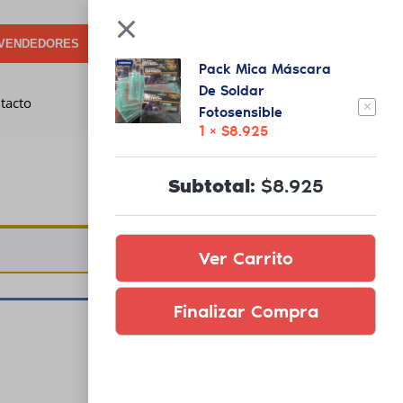
VENDEDORES
INICIAR SESIÓN
1
Pack Mica Máscara
De Soldar
tacto
Fotosensible
1 ×
$
8.925
Subtotal:
$
8.925
Ver carrito
Ver Carrito
Finalizar Compra
Subtotal