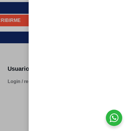
RIBIRME
Usuarios
Navega
Login / registro
Tienda online
Gases
Nosotros
Contacto